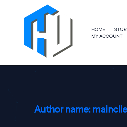
Skip
to
content
HOME
STOR
MY ACCOUNT
Author name: maincli