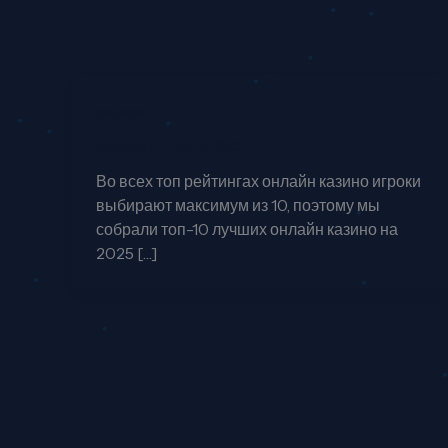
general
mainclient
/
July 9, 2025
Во всех топ рейтингах онлайн казино игроки
выбирают максимум из 10, поэтому мы
собрали топ-10 лучших онлайн казино на
2025 […]