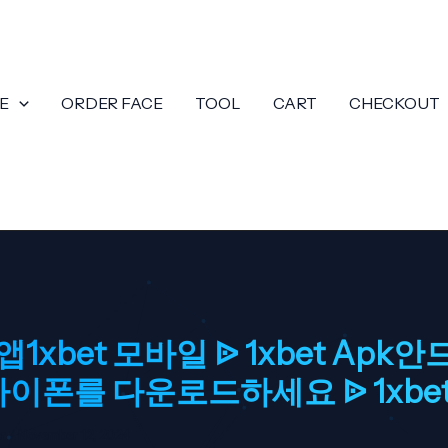
E
ORDER FACE
TOOL
CART
CHECKOUT
t 앱1xbet 모바일 ᐉ 1xbet Apk
아이폰를 다운로드하세요 ᐉ 1xbet
er
/
November 12, 2024