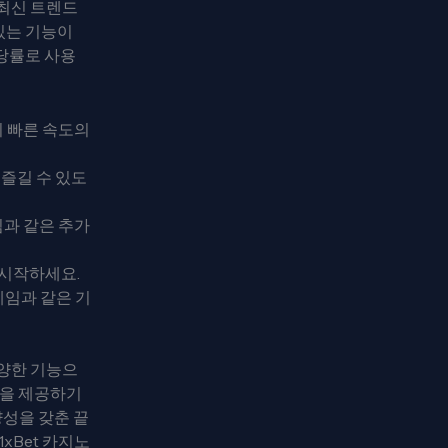
 최신 트렌드
있는 기능이
배당률로 사용
이 빠른 속도의
즐길 수 있도
림과 같은 추가
 시작하세요.
 게임과 같은 기
다양한 기능으
험을 제공하기
성을 갖춘 끝
xBet 카지노