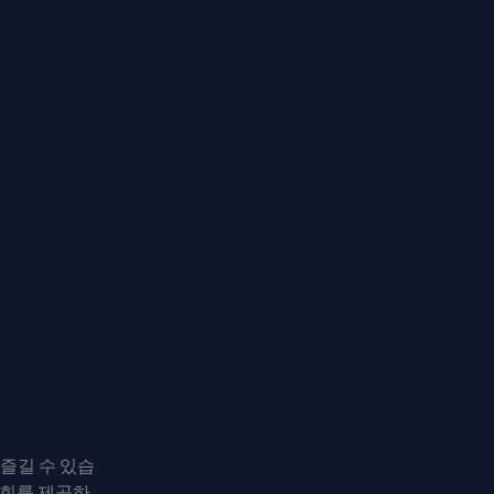
즐길 수 있습
 기회를 제공하