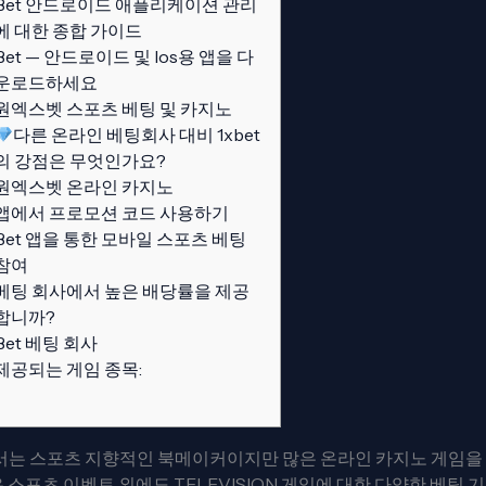
Bet 안드로이드 애플리케이션 관리
에 대한 종합 가이드
Bet — 안드로이드 및 Ios용 앱을 다
운로드하세요
원엑스벳 스포츠 베팅 및 카지노
다른 온라인 베팅회사 대비 1xbet
의 강점은 무엇인가요?
원엑스벳 온라인 카지노
앱에서 프로모션 코드 사용하기
Bet 앱을 통한 모바일 스포츠 베팅
참여
베팅 회사에서 높은 배당률을 제공
합니까?
Bet 베팅 회사
제공되는 게임 종목:
서는 스포츠 지향적인 북메이커이지만 많은 온라인 카지노 게임을 
t은 스포츠 이벤트 외에도 TELEVISION 게임에 대한 다양한 베팅