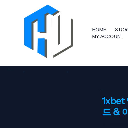
Skip
to
content
HOME
STOR
MY ACCOUNT
1xbe
드 & 
By
hdfacemak