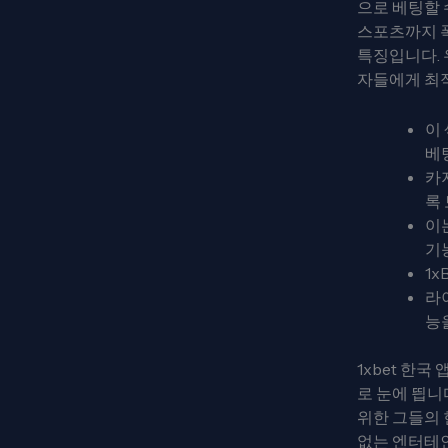
으로 베팅할 
스포츠까지 폭
특징입니다. 
자들에게 최
이
베
카
록
이
기
1
라이
능
1xbet 한
로 눈에 띕니
위한 그들의 
없는 엔터테인