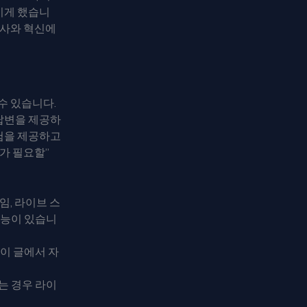
이게 했습니
역사와 혁신에
수 있습니다.
한 답변을 제공하
험을 제공하고
자가 필요할”
임, 라이브 스
기능이 있습니
 이 글에서 자
는 경우 라이