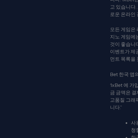
고 있습니다.
로운 온라인 
모든 게임은 
지노 게임에는
것이 좋습니다
이벤트가 제공
먼트 목록을 
Bet 한국 
1xBet 에 
금 금액은 결
고품질 그래
니다.”
사
청
한