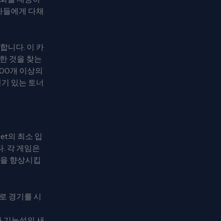
자들에게 다채
니다. 이 카
한 것을 찾는
400개 이상의
기 있는 토너
et의 최소 입
. 각 게임은
험을 향상시킵
로 경기를 시
과 기능성의 새